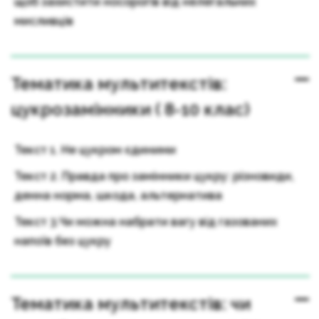
щоб захистити носорогів від нелегальних
мисливців
Тематика мультитекстів:
цукрозамінники ( 8-10 клас)
Текст 1. Не цукром єдиними
Текст 2. Правда про замінники цукру: різновиди,
денна норма, шкода, альтернатива
Текст 3.Чи можна набрати вагу від газованих
напоїв без цукру
Тематика мультитекстів: чи