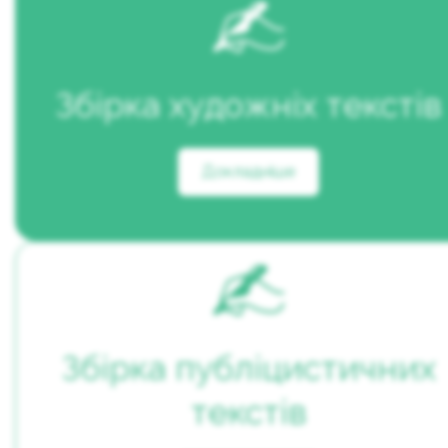
Збірка художніх текстів
Докладніше
Збірка публіцистичних
текстів