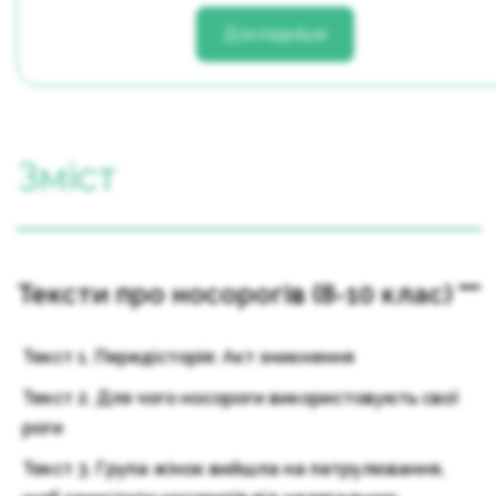
Докладніше
Зміст
Тексти про носорогів (8-10 клас)
Текст 1. Передісторія: Акт зникнення
Текст 2. Для чого носороги використовують свої
роги
Текст 3. Група жінок вийшла на патрулювання,