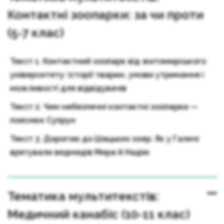
Контактні зоопарки: за чи проти
(5-7 клас)
Текст 1. Контактний зоопарк від житомирського
університету: історії тварин, умови утримання і
можливості для відвідувачів
Текст 2. Чим небезпечні контактні зоопарки —
пояснює Супрун
Текст 3. Дорогою до Шацьких озер. Як у Галичі
врятували ведмедів Мира й Надію
Тематика мультитекстів:
Медичний канабіс (10-11 клас)