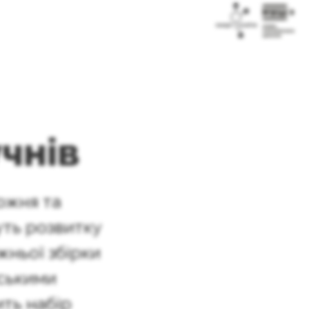
учнів
дожня та
уть розвитку
жньої збірки
нськими
ить набір