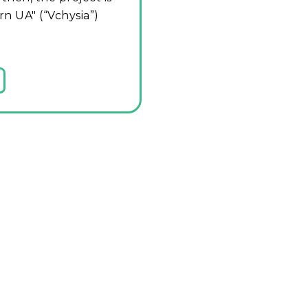
n UA" (“Vchysia”)