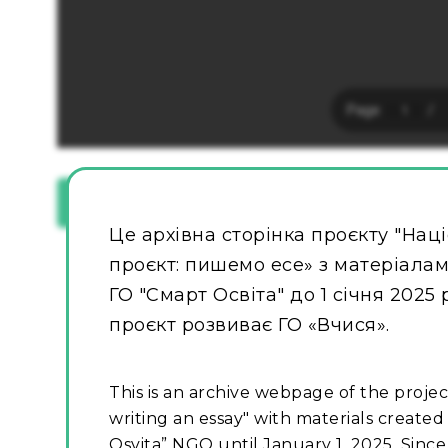
Завантажити [1.61 MB]
Це архівна сторінка проєкту "Нац
проєкт: пишемо есе» з матеріалами
ГО "Смарт Освіта" до 1 січня 2025 
проєкт розвиває ГО «Вчися».
This is an archive webpage of the projec
writing an essay" with materials created
Osvita” NGO until January 1, 2025. Since 