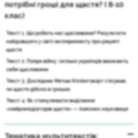
потрібні гроші для щастя? ( 8-10
клас)
Текст 1. Що робить нас щасливими? Результати
найдовшого у світі експерименту про рецепт
щастя
Текст 2. Попри війну: скільки українців вважають
себе щасливими
Текст 3. Дослідник Метью Кіллінгсворт з’ясував,
чи щастя дійсно в грошах
Текст 4. Як стимулювати виділення
«нейромедіаторів щастя» — пояснює науковиця
Тематика мультитекстів: