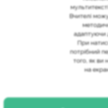
мультитексті
Вчителі мож
методич
адаптуючи д
При натис
потрібний пе
того, як ви 
на екра