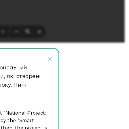
×
іональний
, які створені
року. Нині
t "National Project:
 by the “Smart
then, the project is