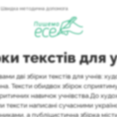
Швидка методична допомога
ки текстів для 
ами дві збірки текстів для учнів: ху
на. Тексти обидвох збірок сприятим
ритичних навичок учнівства.До худо
и тексти написані сучасними украї
иками, а публіцистична збірка міст