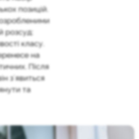
ькох позицій.
розробленими
 розсуд:
вості класу.
еренесе на
тичних. Після
він зʼявиться
янути та