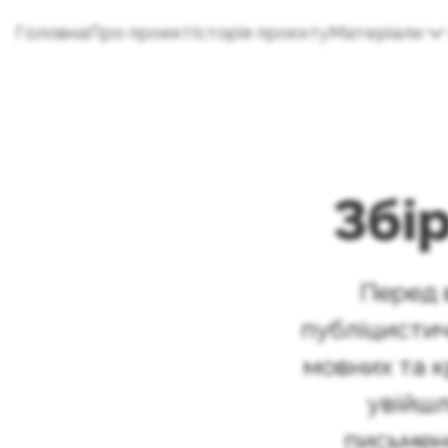
Головна
Про проект
Історія проєкту
Матеріали
Збір
Перед в
публіцистич
мовних та к
увійшл
письменн