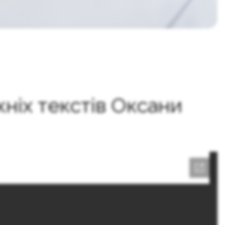
ніх текстів Оксани