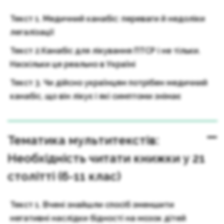
Текст 1. Медичний канабіс: переваги й недоліки
легалізації
Текст 2.Канабіс для лікування ПТСР і не тільки.
Наскільки це реально в Україні
Текст 3. Чи дійсно українцям потрібен медичний
канабіс, що він лікує і які симптоми знімає
Тематика мультитекстів:
Необхідність читати книжки у 21
столітті (6-11 клас)
Текст 1. Вчені знайшли спосіб зменшити
негативні наслідки бідності на мозок дітей