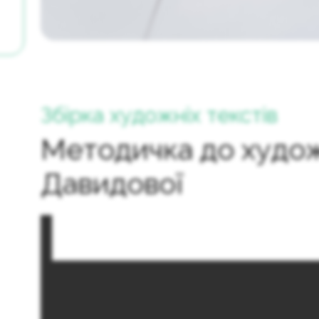
Збірка художніх текстів
Методичка до худож
Давидової