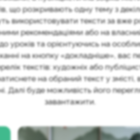
в, що розкривають одну тему з декіл
уть використовувати тексти за вже 
ними рекомендаціями або на власний
о уроків та орієнтуючись на особли
канні на кнопку «докладніше», вас п
релік текстів: художніх або публіцис
натиснете на обраний текст у змісті, 
ні. Далі буде можливість його перегл
завантажити.