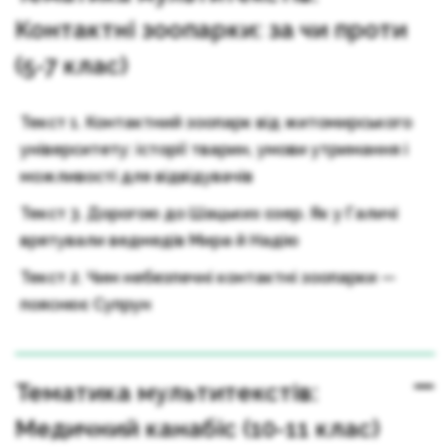
Контактні зоопарки: за чи проти
(5-7 клас)
Текст 1. Контактний зоопарк від житомирського
університету: історії тварин, умови утримання і
можливості для відвідувачів
Текст 3. Дорогою до Шацьких озер. Як у Галичі
врятували ведмедів Мира й Надію
Текст 2. Чим небезпечні контактні зоопарки —
пояснює Супрун
Тематика мультитекстів:
Медичний канабіс (10-11 клас)