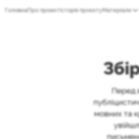
Головна
Про проект
Історія проєкту
Матеріали
Збір
Перед в
публіцистич
мовних та к
увійшл
письменн