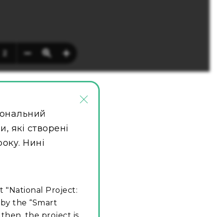
×
іональний
, які створені
року. Нині
t "National Project:
 by the “Smart
then, the project is