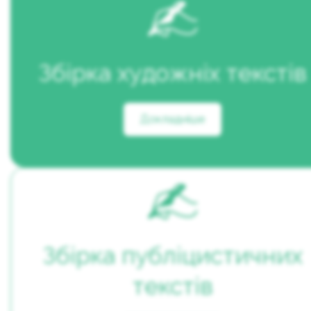
Збірка художніх текстів
Докладніше
Збірка публіцистичних
текстів