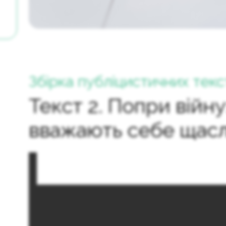
Збірка публіцистичних текс
Текст 2. Попри війну
вважають себе щас