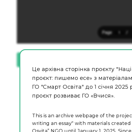
Завантажити [94.96 KB]
Це архівна сторінка проєкту "Нац
проєкт: пишемо есе» з матеріалами
ГО "Смарт Освіта" до 1 січня 2025 
проєкт розвиває ГО «Вчися».
This is an archive webpage of the projec
writing an essay" with materials created
Osvita” NGO until January 1, 2025. Since 