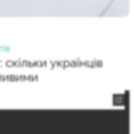
тів
: скільки українців
ливими