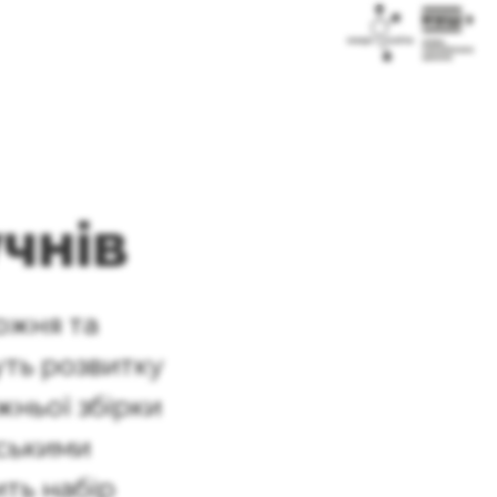
учнів
дожня та
уть розвитку
жньої збірки
нськими
ить набір