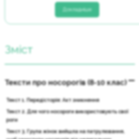
Докладніше
Зміст
Тексти про носорогів (8-10 клас)
Текст 1. Передісторія: Акт зникнення
Текст 2. Для чого носороги використовують свої
роги
Текст 3. Група жінок вийшла на патрулювання,