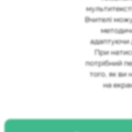
мультитексті
Вчителі мож
методич
адаптуючи д
При натис
потрібний пе
того, як ви 
на екра