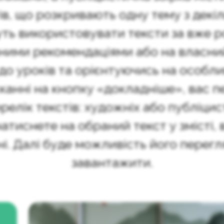
в, що розкривають одну тему з декіл
уть використовувати тексти за вже 
ними рекомендаціями або на власний
о уроків та орієнтуючись на особли
канні на кнопку «докладніше», вас п
релік текстів: художніх або публіцис
натиснете на обраний текст у змісті, 
ні. Далі буде можливість його перегл
завантажити.