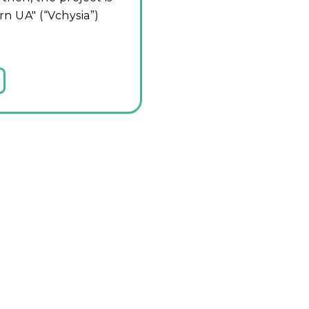
n UA" (“Vchysia”)