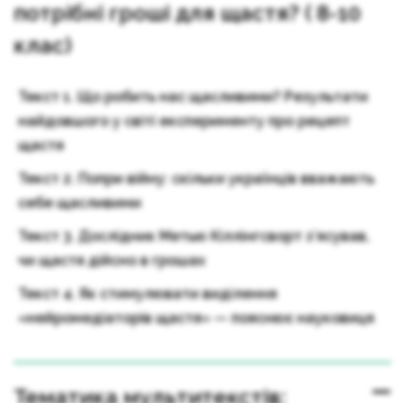
потрібні гроші для щастя? ( 8-10
клас)
Текст 1. Що робить нас щасливими? Результати
найдовшого у світі експерименту про рецепт
щастя
Текст 2. Попри війну: скільки українців вважають
себе щасливими
Текст 3. Дослідник Метью Кіллінгсворт з’ясував,
чи щастя дійсно в грошах
Текст 4. Як стимулювати виділення
«нейромедіаторів щастя» — пояснює науковиця
Тематика мультитекстів: