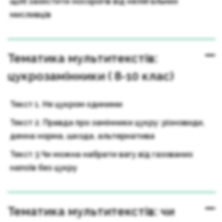
щоб захистити носорогів від нелегальних
мисливців
Тематика мультитекстів:
цукрозамінники ( 8-10 клас)
Текст 1. Не цукром єдиними
Текст 2. Правда про замінники цукру: різновиди,
денна норма, шкода, альтернатива
Текст 3.Чи можна набрати вагу від газованих
напоїв без цукру
Тематика мультитекстів: чи