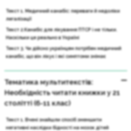
Текст 1. Медичний канабіс: переваги й недоліки
легалізації
Текст 2.Канабіс для лікування ПТСР і не тільки.
Наскільки це реально в Україні
Текст 3. Чи дійсно українцям потрібен медичний
канабіс, що він лікує і які симптоми знімає
Тематика мультитекстів:
Необхідність читати книжки у 21
столітті (6-11 клас)
Текст 1. Вчені знайшли спосіб зменшити
негативні наслідки бідності на мозок дітей