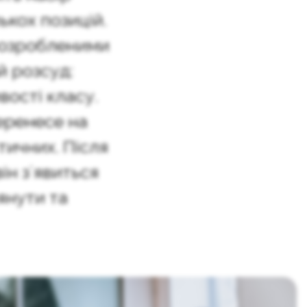
ькох позицій.
розробленими
 розсуд:
вості класу.
еренесе на
тичних. Після
він зʼявиться
янути та