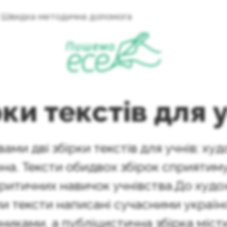
Швидка методична допомога
ки текстів для 
ами дві збірки текстів для учнів: ху
на. Тексти обидвох збірок сприятим
ритичних навичок учнівства.До худо
и тексти написані сучасними украї
иками, а публіцистична збірка міст