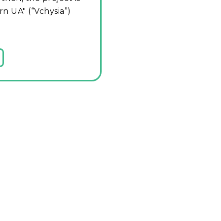
n UA" (“Vchysia”)