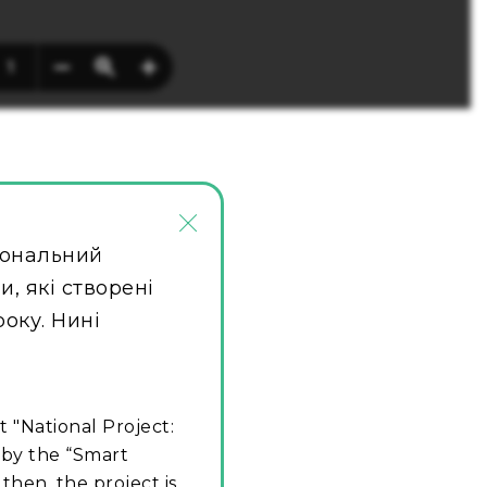
×
іональний
, які створені
року. Нині
t "National Project:
 by the “Smart
then, the project is