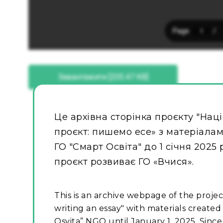
Завантажити [205.47 KB]
Це архівна сторінка проєкту "Нац
проєкт: пишемо есе» з матеріалами
ГО "Смарт Освіта" до 1 січня 2025 
проєкт розвиває ГО «Вчися».
This is an archive webpage of the projec
writing an essay" with materials created
Osvita” NGO until January 1, 2025. Since 