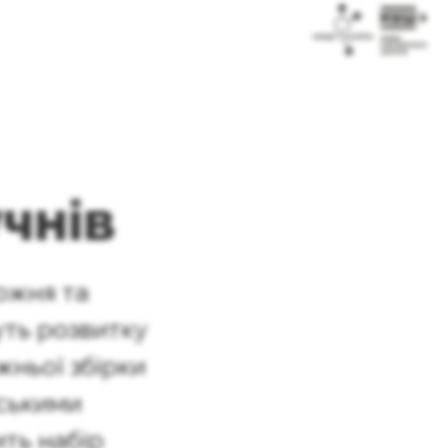
учнів
дожня та
уть розвитку
жньої збірки
нськими
ить набір