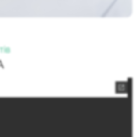
тів
A