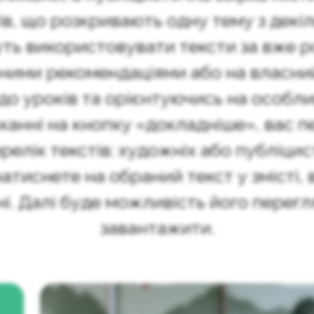
в, що розкривають одну тему з декіл
уть використовувати тексти за вже 
ними рекомендаціями або на власний
о уроків та орієнтуючись на особли
канні на кнопку «докладніше», вас п
релік текстів: художніх або публіцис
натиснете на обраний текст у змісті, 
ні. Далі буде можливість його перегл
завантажити.