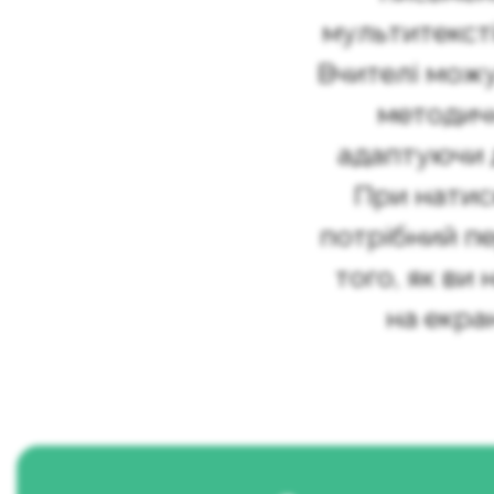
мультитексті
Вчителі мож
методич
адаптуючи д
При натис
потрібний пе
того, як ви 
на екра