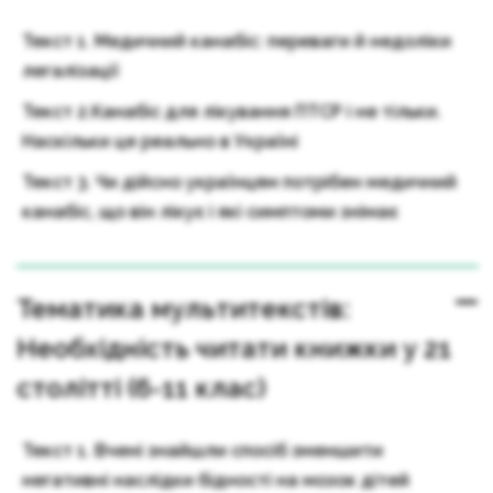
Текст 1. Медичний канабіс: переваги й недоліки
легалізації
Текст 2.Канабіс для лікування ПТСР і не тільки.
Наскільки це реально в Україні
Текст 3. Чи дійсно українцям потрібен медичний
канабіс, що він лікує і які симптоми знімає
Тематика мультитекстів:
Необхідність читати книжки у 21
столітті (6-11 клас)
Текст 1. Вчені знайшли спосіб зменшити
негативні наслідки бідності на мозок дітей