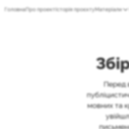
Головна
Про проект
Історія проєкту
Матеріали
Збір
Перед в
публіцистич
мовних та к
увійшл
письменн