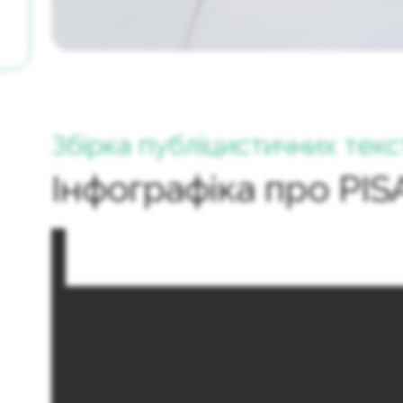
Збірка публіцистичних текс
Інфографіка про PIS