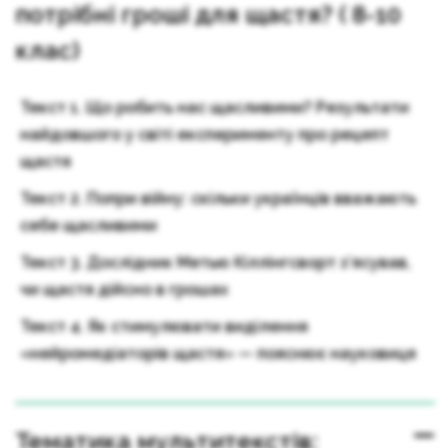
потрібні гроші для щастя? ( 8-10
клас)
Текст 1. Що робить нас щасливими? Результати
найдовшого у світі експерименту про рецепт
щастя
Текст 2. Попри війну: скільки українців вважають
себе щасливими
Текст 3. Дослідник Метью Кіллінгсворт з’ясував,
чи щастя дійсно в грошах
Текст 4. Як стимулювати виділення
«нейромедіаторів щастя» — пояснює науковиця
Тематика мультитекстів: