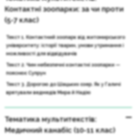
Контактні зоопарки: за чи проти
(5-7 клас)
Текст 1. Контактний зоопарк від житомирського
університету: історії тварин, умови утримання і
можливості для відвідувачів
Текст 2. Чим небезпечні контактні зоопарки —
пояснює Супрун
Текст 3. Дорогою до Шацьких озер. Як у Галичі
врятували ведмедів Мира й Надію
Тематика мультитекстів:
Медичний канабіс (10-11 клас)