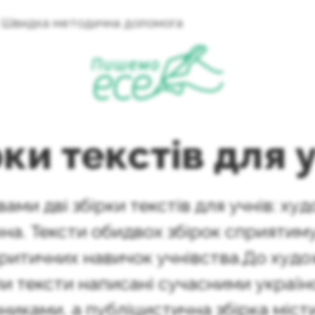
Швидка методична допомога
ки текстів для 
ами дві збірки текстів для учнів: ху
на. Тексти обидвох збірок сприятим
ритичних навичок учнівства.До худо
и тексти написані сучасними украї
иками, а публіцистична збірка міст