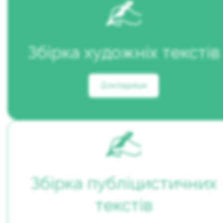
Збірка художніх текстів
Докладніше
Збірка публіцистичних
текстів