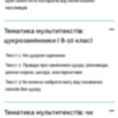
щоб захистити носорогів від нелегальних
мисливців
Тематика мультитекстів:
цукрозамінники ( 8-10 клас)
Текст 1. Не цукром єдиними
Текст 2. Правда про замінники цукру: різновиди,
денна норма, шкода, альтернатива
Текст 3.Чи можна набрати вагу від газованих
напоїв без цукру
Тематика мультитекстів: чи