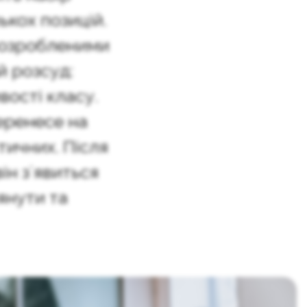
ькох позицій.
розробленими
 розсуд:
вості класу.
еренесе на
тичних. Після
він зʼявиться
янути та