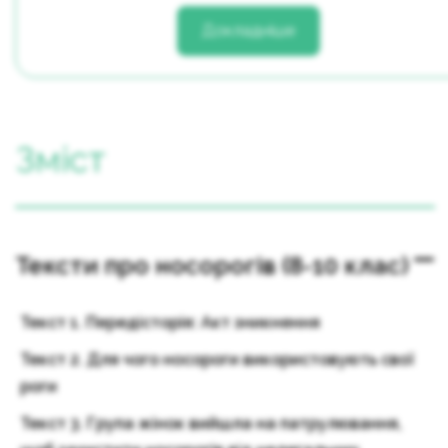
Докладніше
Зміст
Тексти про носорогів (8-10 клас)
Текст 1. Передісторія: Акт зникнення
Текст 2. Для чого носороги використовують свої
роги
Текст 3. Група жінок вийшла на патрулювання,