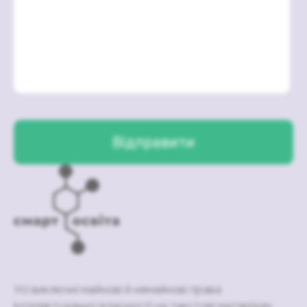
Усі виключні майнові й немайнові права
інтелектуальної власності на текстові матеріали,