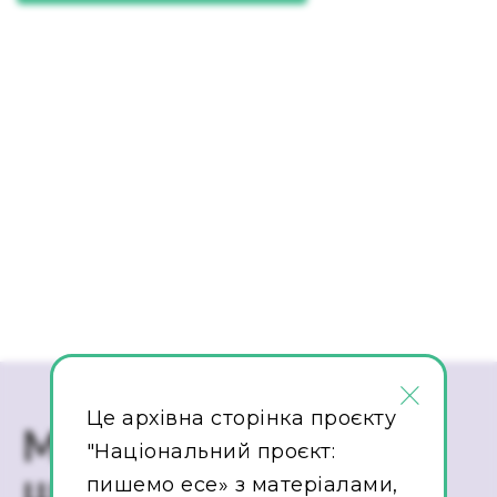
×
Це архівна сторінка проєкту
Маєте запитання
"Національний проєкт:
щодо матеріалів?
пишемо есе» з матеріалами,