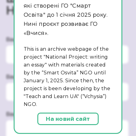
які створені ГО "Смарт
Напишіть нам!
Освіта" до 1 січня 2025 року.
Нині проєкт розвиває ГО
«Вчися».
Ваше ім’я
This is an archive webpage of the
project "National Project: writing
an essay" with materials created
by the “Smart Osvita” NGO until
Ваш Email
January 1, 2025. Since then, the
project is been developing by the
"Teach and Learn UA" (“Vchysia”)
NGO.
Ваше повідомлення
На новий сайт