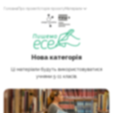
Головна
Про проект
Історія проєкту
Матеріали
Нова категорія
Ці матеріали будуть використовуватися
учнями 5-11 класів.