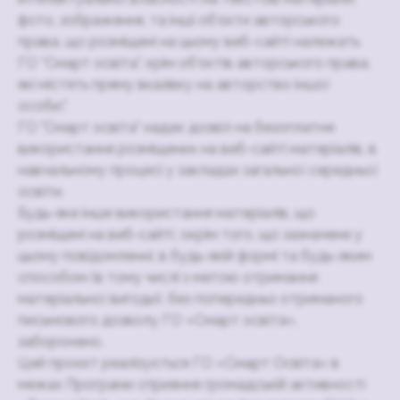
фото, зображення, та інші об’єкти авторського
права, що розміщені на цьому веб-сайті належать
ГО “Смарт освіта”, крім об’єктів авторського права,
які містять пряму вказівку на авторство іншої
особи;".
ГО "Смарт освіта" надає дозвіл на безоплатне
використання розміщених на веб-сайті матеріалів, в
навчальному процесі у закладах загальної середньої
освіти.
Будь-яке інше використання матеріалів, що
розміщені на веб-сайті, окрім того, що зазначене у
цьому повідомленні, в будь-якій формі та будь-яким
способом (в тому числі з метою отримання
матеріальної вигоди), без попередньо отриманого
письмового дозволу ГО «Смарт освіта»,
заборонено.
Цей проєкт реалізується ГО «Смарт Освіта» в
межах Програми сприяння громадській активності