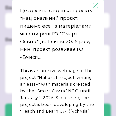
×
Ваш Email
Це архівна сторінка проєкту
"Національний проєкт:
пишемо есе» з матеріалами,
які створені ГО "Смарт
Ваше повідомлення
Освіта" до 1 січня 2025 року.
Нині проєкт розвиває ГО
«Вчися».
This is an archive webpage of the
project "National Project: writing
an essay" with materials created
by the “Smart Osvita” NGO until
January 1, 2025. Since then, the
project is been developing by the
"Teach and Learn UA" (“Vchysia”)