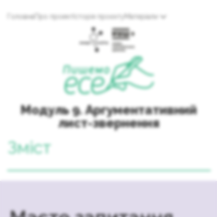
Головна
Про проект
Історія проєкту
Матеріали
Модуль 9. Аргументативний
лист-звернення
Зміст