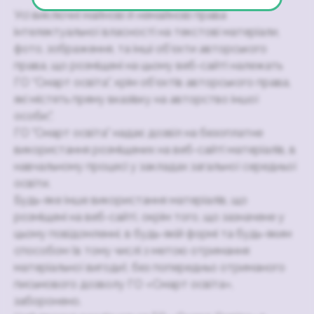
Усі виключні майнові й немайнові права
інтелектуальної власності на текстові матеріали,
фото, зображення, та інші об’єкти авторського
права, що розміщені на цьому веб-сайті належать
ГО “Смарт освіта”, крім об’єктів авторського права,
які містять пряму вказівку на авторство іншої
особи;".
ГО "Смарт освіта" надає дозвіл на безоплатне
використання розміщених на веб-сайті матеріалів, в
навчальному процесі у закладах загальної середньої
освіти.
Будь-яке інше використання матеріалів, що
розміщені на веб-сайті, окрім того, що зазначене у
цьому повідомленні, в будь-якій формі та будь-яким
способом (в тому числі з метою отримання
матеріальної вигоди), без попередньо отриманого
письмового дозволу ГО «Смарт освіта»,
заборонено.