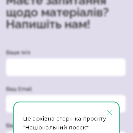
Маєте запитання
щодо матеріалів?
Напишіть нам!
Ваше ім’я
Ваш Email
×
Це архівна сторінка проєкту
Ваше повідомлення
"Національний проєкт: