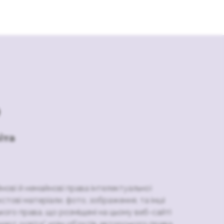
йнові й немайнові права інтелектуальної
кстові матеріали, фото, зображення, та інші
кого права, що розміщені на цьому веб-сайті