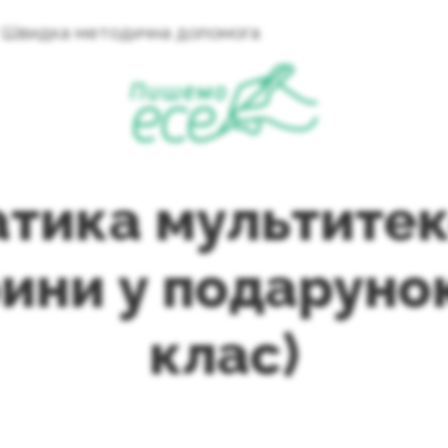
Швидка методична допомога
тика мультитек
ини у подарунок
клас)