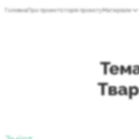
Головна
Про проект
Історія проєкту
Матеріали
Тема
Твар