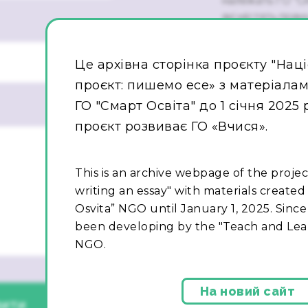
належать ГО “См
які містять прям
ГО "Смарт освіт
розміщених на в
Це архівна сторінка проєкту "Нац
закладах загальн
Будь-яке інше в
проєкт: пишемо есе» з матеріалами
сайті, окрім тог
ГО "Смарт Освіта" до 1 січня 2025 
якій формі та б
проєкт розвиває ГО «Вчися».
отримання матер
письмового доз
Цей проєкт реа
This is an archive webpage of the projec
Програми сприя
writing an essay" with materials created
фінансується А
Osvita” NGO until January 1, 2025. Since 
(USAID) та здійс
been developing by the "Teach and Lear
винятковою відп
NGO.
обов’язково ві
міжнародного р
На новий сайт