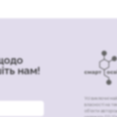
щодо
іть нам!
Усі виключні ма
власності на те
об’єкти авторсь