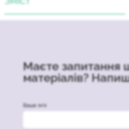
Зміст
Маєте запитання 
матеріалів? Напиш
Ваше ім’я