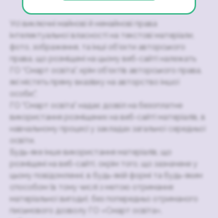
Усі виключні майнові й немайнові права
інтелектуальної власності на текстові матеріали,
фото, зображення, та інші об’єкти авторського
права, що розміщені на цьому веб-сайті належать
ГО “Смарт освіта”, крім об’єктів авторського права,
які містять пряму вказівку на авторство іншої
особи;".
ГО "Смарт освіта" надає дозвіл на безоплатне
використання розміщених на веб-сайті матеріалів, в
навчальному процесі у закладах загальної середньої
освіти.
Будь-яке інше використання матеріалів, що
розміщені на веб-сайті, окрім того, що зазначене у
цьому повідомленні, в будь-якій формі та будь-яким
способом (в тому числі з метою отримання
матеріальної вигоди), без попередньо отриманого
письмового дозволу ГО «Смарт освіта»,