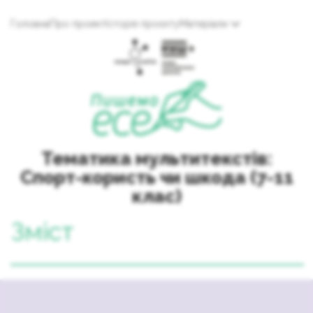
Головна
Про проект
Історія проєкту
Матеріали
Тематика мультитекстів:
Спорт-користь чи шкода (7-11
клас)
Зміст