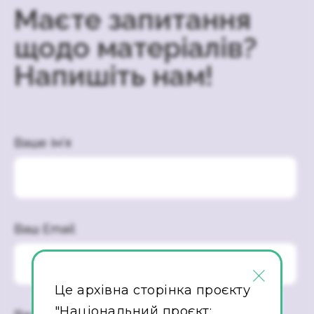
Маєте запитання
щодо матеріалів?
Напишіть нам!
Ваше ім’я
Ваш Email
×
Це архівна сторінка проєкту
"Національний проєкт: