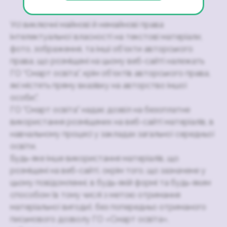
Усі виключні майнові й немайнові права
інтелектуальної власності на текстові матеріали,
фото, зображення, та інші об’єкти авторського
права, що розміщені на цьому веб-сайті належать
ГО “Смарт освіта”, крім об’єктів авторського права,
які містять пряму вказівку на авторство іншої
особи;".
ГО "Смарт освіта" надає дозвіл на безоплатне
використання розміщених на веб-сайті матеріалів, в
навчальному процесі у закладах загальної середньої
освіти.
Будь-яке інше використання матеріалів, що
розміщені на веб-сайті, окрім того, що зазначене у
цьому повідомленні, в будь-якій формі та будь-яким
способом (в тому числі з метою отримання
матеріальної вигоди), без попередньо отриманого
письмового дозволу ГО «Смарт освіта»,