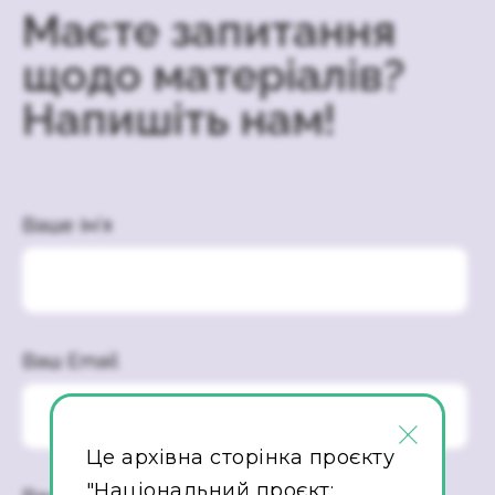
Маєте запитання
щодо матеріалів?
Напишіть нам!
Ваше ім’я
Ваш Email
×
Це архівна сторінка проєкту
"Національний проєкт: