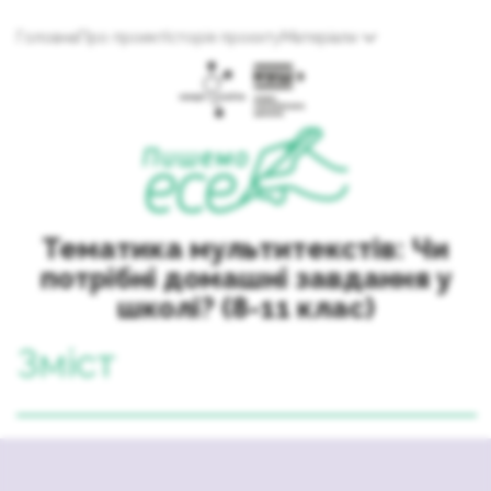
Головна
Про проект
Історія проєкту
Матеріали
Тематика мультитекстів: Чи
потрібні домашні завдання у
школі? (8-11 клас)
Зміст