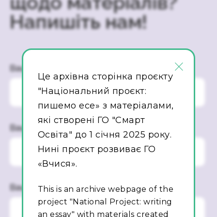
щодо матеріалів?
Напишіть нам!
×
Ваше ім’я
Це архівна сторінка проєкту
"Національний проєкт:
пишемо есе» з матеріалами,
які створені ГО "Смарт
Ваш Email
Освіта" до 1 січня 2025 року.
Нині проєкт розвиває ГО
«Вчися».
Ваше повідомлення
This is an archive webpage of the
project "National Project: writing
an essay" with materials created