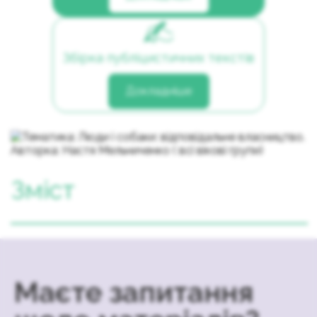
Збірка публіцистичних текстів
Докладніше
Зміст
Маєте запитання