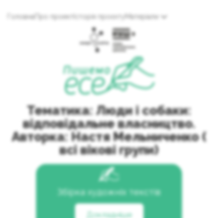
Головна
Про проект
Історія проєкту
Матеріали
Тематика: Люди і собаки:
відповідальне власництво.
Авторка: Настя Мельниченко (
всі вікові групи)
Збірка художніх текстів
Докладніше