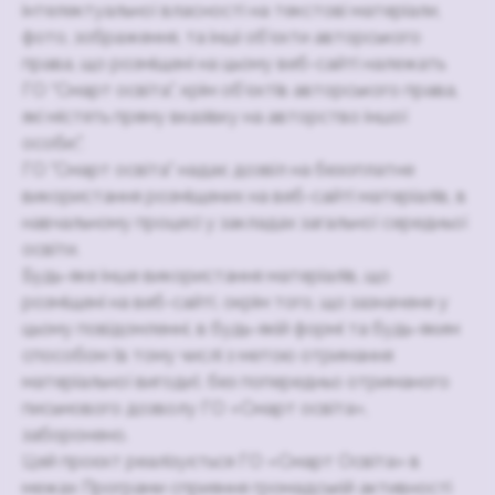
інтелектуальної власності на текстові матеріали,
фото, зображення, та інші об’єкти авторського
права, що розміщені на цьому веб-сайті належать
ГО “Смарт освіта”, крім об’єктів авторського права,
які містять пряму вказівку на авторство іншої
особи;".
ГО "Смарт освіта" надає дозвіл на безоплатне
використання розміщених на веб-сайті матеріалів, в
навчальному процесі у закладах загальної середньої
освіти.
Будь-яке інше використання матеріалів, що
розміщені на веб-сайті, окрім того, що зазначене у
цьому повідомленні, в будь-якій формі та будь-яким
способом (в тому числі з метою отримання
матеріальної вигоди), без попередньо отриманого
письмового дозволу ГО «Смарт освіта»,
заборонено.
Цей проєкт реалізується ГО «Смарт Освіта» в
межах Програми сприяння громадській активності