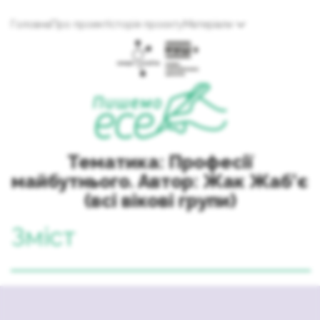
Головна
Про проект
Історія проєкту
Матеріали
Тематика: Професії
майбутнього. Автор: Жак Жаб’є
(всі вікові групи)
Зміст