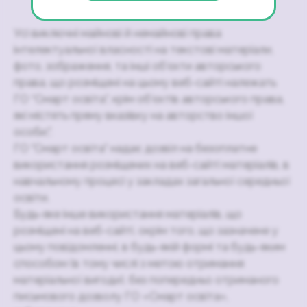
Усі виключні майнові й немайнові права
інтелектуальної власності на текстові матеріали,
фото, зображення, та інші об’єкти авторського
права, що розміщені на цьому веб-сайті належать
ГО “Смарт освіта”, крім об’єктів авторського права,
які містять пряму вказівку на авторство іншої
особи;".
ГО "Смарт освіта" надає дозвіл на безоплатне
використання розміщених на веб-сайті матеріалів, в
навчальному процесі у закладах загальної середньої
освіти.
Будь-яке інше використання матеріалів, що
розміщені на веб-сайті, окрім того, що зазначене у
цьому повідомленні, в будь-якій формі та будь-яким
способом (в тому числі з метою отримання
матеріальної вигоди), без попередньо отриманого
письмового дозволу ГО «Смарт освіта»,