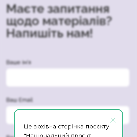
Маєте запитання
щодо матеріалів?
Напишіть нам!
Ваше ім’я
Ваш Email
×
Це архівна сторінка проєкту
"Національний проєкт: